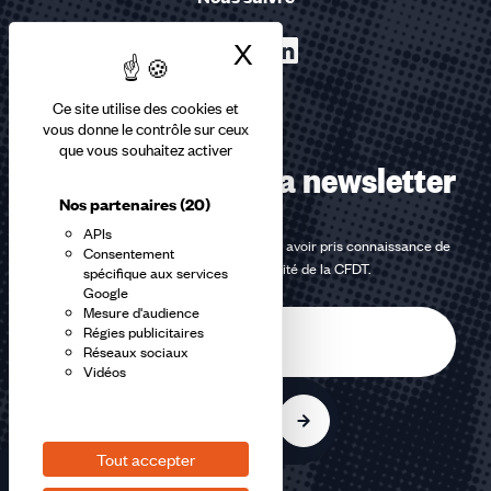
X
Masquer le bandea
Ce site utilise des cookies et
vous donne le contrôle sur ceux
que vous souhaitez activer
Abonnez-vous à la newsletter
Nos partenaires
(20)
APIs
En m'inscrivant à la newsletter, j'affirme avoir pris connaissance de
Consentement
la
politique de confidentialité de la CFDT
.
spécifique aux services
Google
Mesure d'audience
E-
Régies publicitaires
mail
Réseaux sociaux
Vidéos
S'inscrire
Tout accepter