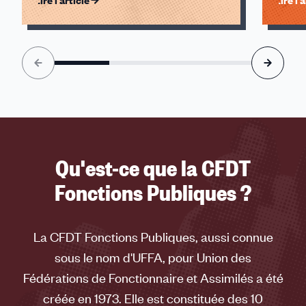
Lire l'article
Lire l'
Élément
1
sur
4
accessible
Qu'est-ce que la CFDT
Fonctions Publiques ?
La CFDT Fonctions Publiques, aussi connue
sous le nom d'UFFA, pour Union des
Fédérations de Fonctionnaire et Assimilés a été
créée en 1973. Elle est constituée des 10