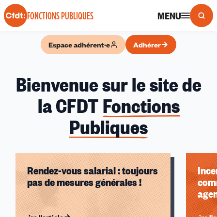
Panneau de gestion des cookies
MENU
FONCTIONS PUBLIQUES
Espace adhérent·e
Adhérer
Bienvenue sur le site de
la CFDT
Fonctions
Publiques
Rendez-vous salarial : toujours
Ince
pas de mesures générales !
com
agen