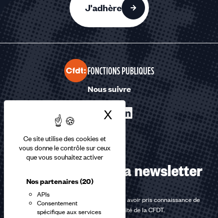
J'adhère
FONCTIONS PUBLIQUES
Nous suivre
X
Masquer le bandea
Ce site utilise des cookies et
vous donne le contrôle sur ceux
que vous souhaitez activer
Abonnez-vous à la newsletter
Nos partenaires
(20)
APIs
En m'inscrivant à la newsletter, j'affirme avoir pris connaissance de
Consentement
la
politique de confidentialité de la CFDT
.
spécifique aux services