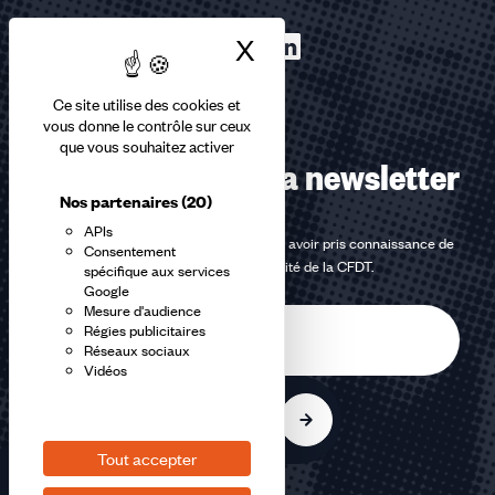
X
Masquer le bandea
Ce site utilise des cookies et
vous donne le contrôle sur ceux
que vous souhaitez activer
Abonnez-vous à la newsletter
Nos partenaires
(20)
APIs
En m'inscrivant à la newsletter, j'affirme avoir pris connaissance de
Consentement
la
politique de confidentialité de la CFDT
.
spécifique aux services
Google
Mesure d'audience
E-
Régies publicitaires
mail
Réseaux sociaux
Vidéos
S'inscrire
Tout accepter