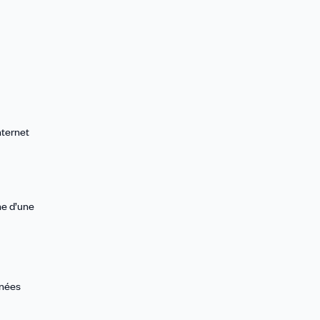
nternet
ne d’une
nnées