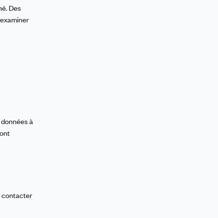
né. Des
d’examiner
s données à
sont
t contacter