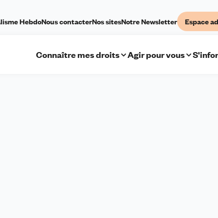
lisme Hebdo
Nous contacter
Nos sites
Notre Newsletter
Espace ad
Connaître mes droits
Agir pour vous
S'info