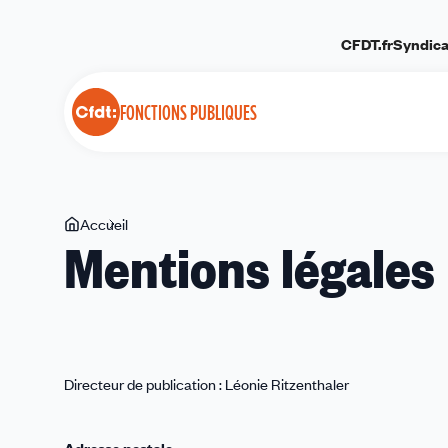
Panneau de gestion des cookies
CFDT.fr
Syndica
FONCTIONS PUBLIQUES
Vous
Accueil
Mentions
Mentions légales
êtes
légales
ici
Directeur de publication : Léonie Ritzenthaler