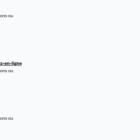
ions ou
ez-en-ligne
ions ou
ions ou