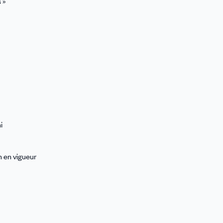
 »
i
n en vigueur