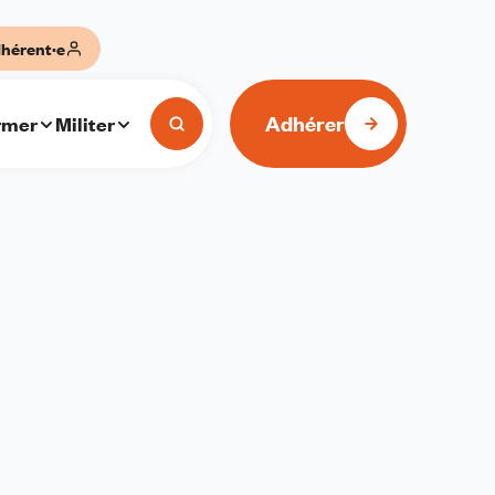
hérent·e
Adhérer
rmer
Militer