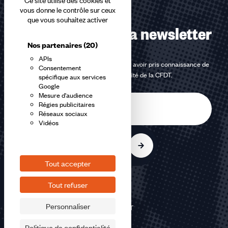
Ce site utilise des cookies et
vous donne le contrôle sur ceux
que vous souhaitez activer
Abonnez-vous à la newsletter
Nos partenaires
(20)
APIs
En m'inscrivant à la newsletter, j'affirme avoir pris connaissance de
Consentement
la
politique de confidentialité de la CFDT
.
spécifique aux services
Google
Mesure d'audience
E-
Régies publicitaires
mail
Réseaux sociaux
Vidéos
S'inscrire
Tout accepter
Tout refuser
Personnaliser
©2026 CFDT
Plan du site
Politique de confidentialité