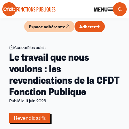
Panneau de gestion des cookies
MENU
FONCTIONS PUBLIQUES
Espace adhérent·e
Adhérer
Vous
Accueil
Nos outils
Le
Le travail que nous
êtes
travail
ici
que
voulons : les
nous
revendications de la CFDT
voulons
:
Fonction Publique
les
revendications
Publié le 11 juin 2026
de
la
Revendicatifs
CFDT
Fonction