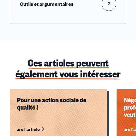
Outils et argumentaires
Ces articles peuvent
également vous intéresser
Pour une action sociale de
Négo
qualité !
profes
veut
Lire l'article
Lire l'