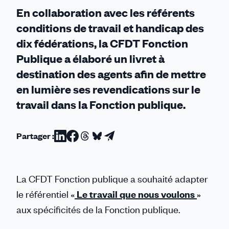
Publique
En collaboration avec les référents
conditions de travail et handicap des
dix fédérations, la CFDT Fonction
Publique a élaboré un livret à
destination des agents afin de mettre
en lumière ses revendications sur le
travail dans la Fonction publique.
Partager :
Partager
Partager
Partager
Partager
Partager
sur
sur
sur
sur
par
Linkedin
Facebook
Threads
Bluesky
email
La CFDT Fonction publique a souhaité adapter
le référentiel «
Le travail que nous voulons
»
aux spécificités de la Fonction publique.