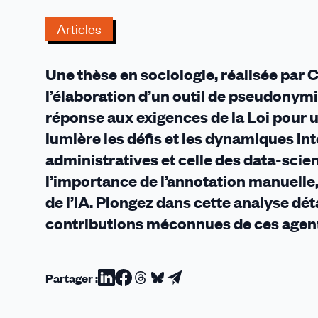
(IA)
Articles
Une thèse en sociologie, réalisée par 
l’élaboration d’un outil de pseudonymis
réponse aux exigences de la Loi pour
lumière les défis et les dynamiques in
administratives et celle des data-scie
l’importance de l’annotation manuelle,
de l’IA. Plongez dans cette analyse dé
contributions méconnues de ces agent
Partager :
Partager
Partager
Partager
Partager
Partager
sur
sur
sur
sur
par