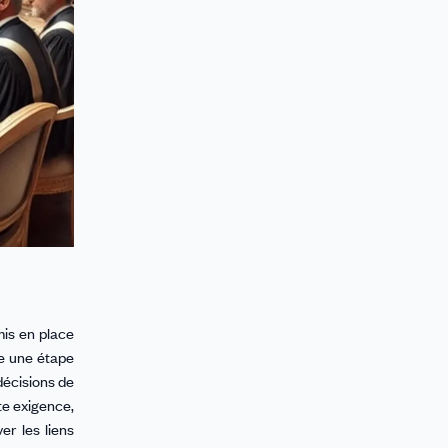
mis en place
e une étape
décisions de
te exigence,
r les liens