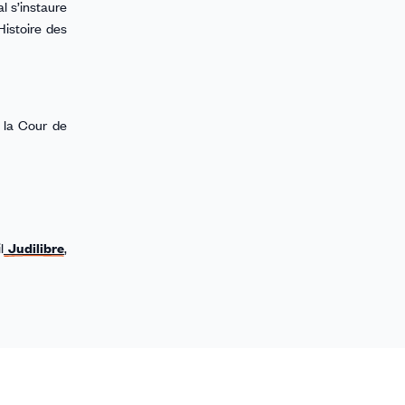
l s’instaure
Histoire des
à la Cour de
l
Judilibre
,