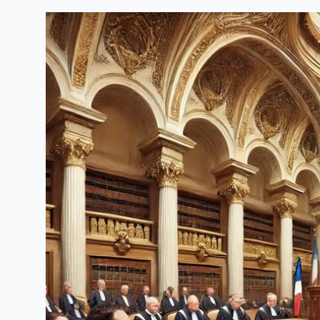
Linkedin
Facebook
Threads
Bluesky
email