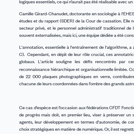
logiques essentiels, ce qui n’aurait pas été réalisable avec u
Camille Girard-Chanudet, doctorante en sociologie à l'EHES
études et du rapport (SDER) de la Cour de cassation. Elle n
secteur privé, et le personnel administratif traditionnel de
souvent externalisées, mais ici, une équipe dédiée a été cons
L'annotation, essentielle à l'entraînement de l'algorithme, a
C). Cependant, en dépit de leur rôle crucial, ces annotatri
globaux. L'article souligne les défis rencontrés par ce
reconnaissance hiérarchique et organisationnelle limitée. 
de 22 000 plaques photographiques en verre, contribuèren
chacune de leurs coordonnées dans l’ombre des grands astr
Ce cas d’espèce est l’occasion aux fédérations CFDT Fonctio
de progrès mais doit, en premier lieu, viser à préserver u
agents, leur développement en termes d'autonomie, de comp
choix stratégiques en matière de numérique. Or, il est regr