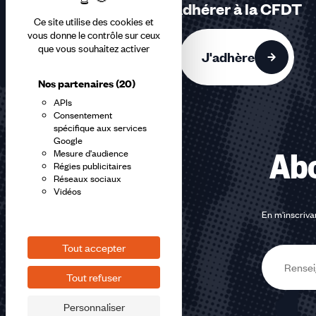
sur
Adhérer à la CFDT
3
Ce site utilise des cookies et
accessibles
vous donne le contrôle sur ceux
que vous souhaitez activer
J'adhère
Nos partenaires
(20)
APIs
Consentement
spécifique aux services
Google
Abo
Mesure d'audience
Régies publicitaires
Réseaux sociaux
Vidéos
En m'inscrivan
Tout accepter
E-
Tout refuser
mail
Personnaliser