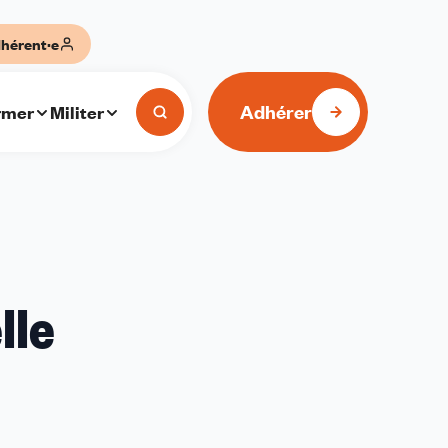
hérent·e
Adhérer
rmer
Militer
lle