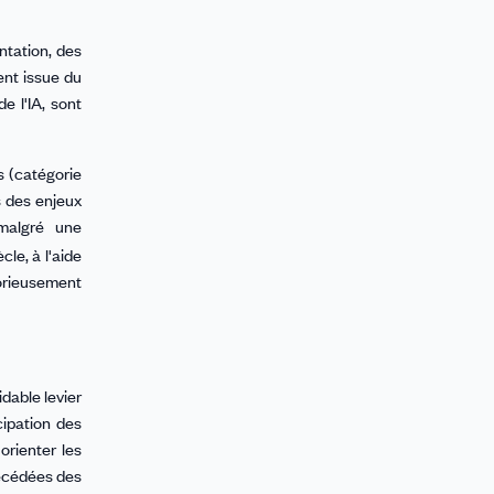
ntation, des
ent issue du
e l'IA, sont
s (catégorie
s des enjeux
 malgré une
cle, à l'aide
orieusement
dable levier
cipation des
orienter les
récédées des