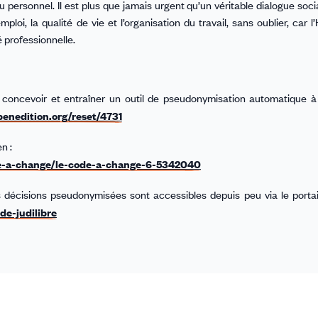
personnel. Il est plus que jamais urgent qu’un véritable dialogue socia
oi, la qualité de vie et l’organisation du travail, sans oublier, car l’
é professionnelle.
elle : concevoir et entraîner un outil de pseudonymisation automatique 
openedition.org/reset/4731
n :
ode-a-change/le-code-a-change-6-5342040
es décisions pseudonymisées sont accessibles depuis peu via le portai
de-judilibre