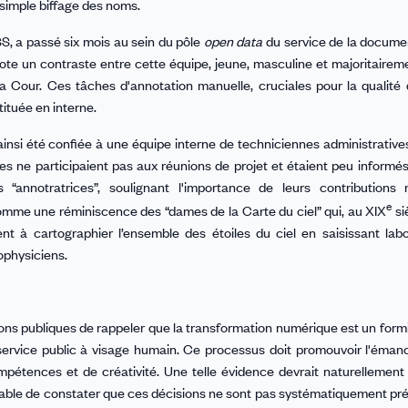
n simple biffage des noms.
S, a passé six mois au sein du pôle
open data
du service de la docume
ote un contraste entre cette équipe, jeune, masculine et majoritairem
 la Cour. Ces tâches d'annotation manuelle, cruciales pour la qualité d
tituée en interne.
 ainsi été confiée à une équipe interne de techniciennes administrative
ces ne participaient pas aux réunions de projet et étaient peu informé
s “annotratrices”, soulignant l'importance de leurs contributions
e
Comme une réminiscence des “dames de la Carte du ciel” qui, au XIX
siè
t à cartographier l’ensemble des étoiles du ciel en saisissant lab
ophysiciens.
ns publiques de rappeler que la transformation numérique est un formi
n service public à visage humain. Ce processus doit promouvoir l'éman
étences et de créativité. Une telle évidence devrait naturellement 
ettable de constater que ces décisions ne sont pas systématiquement p