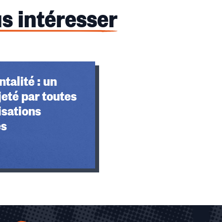
s intéresser
talité : un
jeté par toutes
isations
es