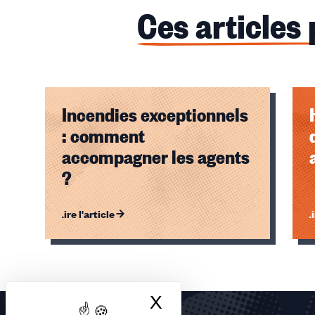
Ces articles
Incendies exceptionnels
: comment
accompagner les agents
?
Lire l'article
Li
Éléments
1,
2,
X
Masquer le bandea
3