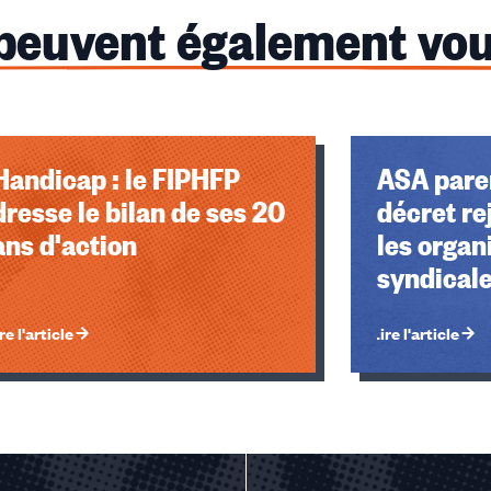
 peuvent également vou
Handicap : le FIPHFP
ASA paren
dresse le bilan de ses 20
décret re
ans d'action
les organ
syndical
re l'article
Lire l'article
u des cookies