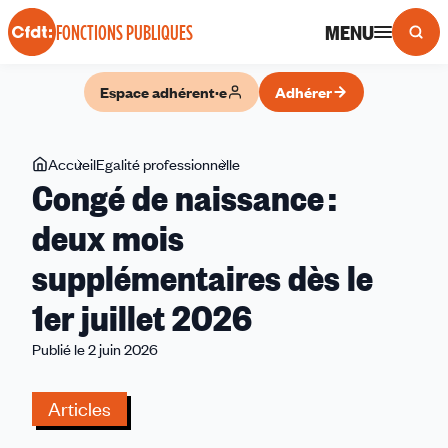
Panneau de gestion des cookies
MENU
FONCTIONS PUBLIQUES
Espace adhérent·e
Adhérer
Vous
Accueil
Egalité professionnelle
Congé
Congé de naissance :
êtes
de
ici
naissance :
deux mois
deux
supplémentaires dès le
mois
supplémentaires
1er juillet 2026
dès
le
Publié le 2 juin 2026
1er
juillet
Articles
2026