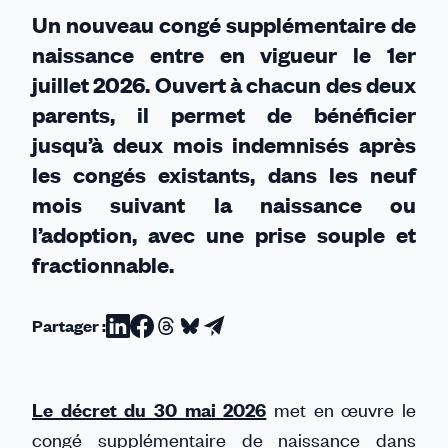
Un nouveau congé supplémentaire de
naissance entre en vigueur le 1er
juillet 2026. Ouvert à chacun des deux
parents, il permet de bénéficier
jusqu’à deux mois indemnisés après
les congés existants, dans les neuf
mois suivant la naissance ou
l’adoption, avec une prise souple et
fractionnable.
Partager :
Partager
Partager
Partager
Partager
Partager
sur
sur
sur
sur
par
Linkedin
Facebook
Threads
Bluesky
email
Le décret du 30 mai 2026
met en œuvre le
congé supplémentaire de naissance dans