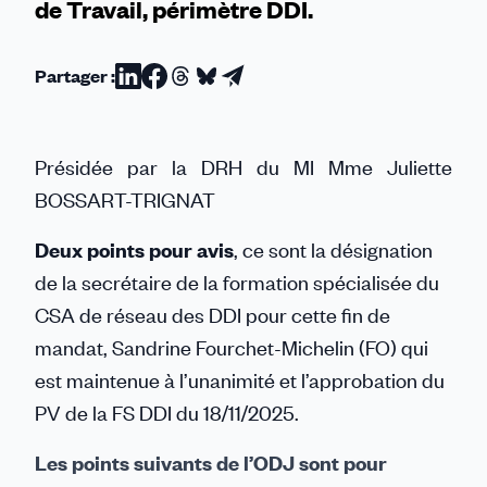
de Travail, périmètre DDI.
Partager :
Partager
Partager
Partager
Partager
Partager
sur
sur
sur
sur
par
Linkedin
Facebook
Threads
Bluesky
email
Présidée par la DRH du MI Mme Juliette
BOSSART-TRIGNAT
Deux points pour avis
, ce sont la désignation
de la secrétaire de la formation spécialisée du
CSA de réseau des DDI pour cette fin de
mandat, Sandrine Fourchet-Michelin (FO) qui
est maintenue à l’unanimité et l’approbation du
PV de la FS DDI du 18/11/2025.
Les points suivants de l’ODJ sont pour