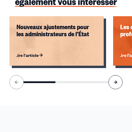
également vous intéresser
Nouveaux ajustements pour
Les 
les administrateurs de l’État
prof
Lire l'article
Lire l'
Élément
1
sur
3
accessible