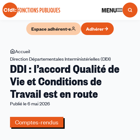
Panneau de gestion des cookies
MENU
FONCTIONS PUBLIQUES
Espace adhérent·e
Adhérer
Vous
Accueil
êtes
Direction Départementales Interministérielles (DDI)
DDI
DDI : l’accord Qualité de
ici
:
l’accord
Vie et Conditions de
Qualité
Travail est en route
de
Vie
Publié le 6 mai 2026
et
Conditions
Comptes-rendus
de
Travail
est