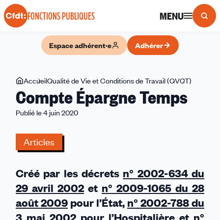
Panneau de gestion des cookies
MENU
FONCTIONS PUBLIQUES
Espace adhérent·e
Adhérer
Vous
Accueil
Qualité de Vie et Conditions de Travail (QVCT)
Compte
Compte Épargne Temps
êtes
Épargne
ici
Temps
Publié le 4 juin 2020
Articles
Créé par les décrets
n° 2002-634 du
29 avril 2002
et
n° 2009-1065 du 28
août 2009
pour l’État,
n° 2002-788 du
3 mai 2002
pour l’Hospitalière et
n°