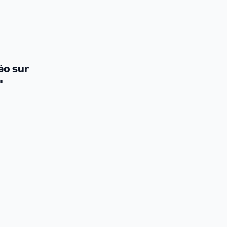
éo sur
"