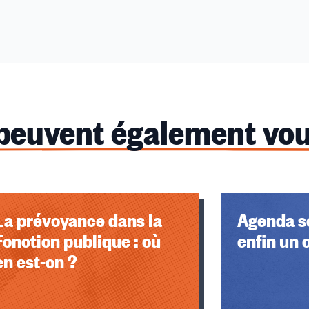
 peuvent également vou
La prévoyance dans la
Agenda so
Fonction publique : où
enfin un 
en est-on ?