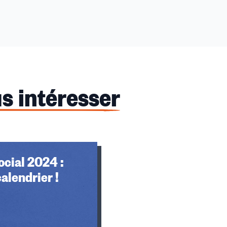
s intéresser
cial 2024 :
calendrier !