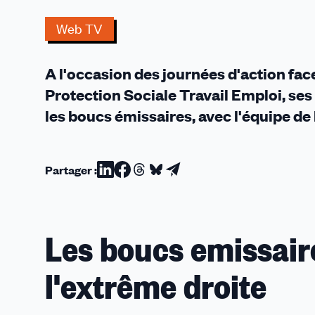
une
vidéo
Web TV
de
la
A l'occasion des journées d'action fac
CFDT
PSTE
Protection Sociale Travail Emploi, ses
les boucs émissaires, avec l'équipe de
Partager :
Partager
Partager
Partager
Partager
Partager
sur
sur
sur
sur
par
Linkedin
Facebook
Threads
Bluesky
email
Les boucs emissaire
l'extrême droite