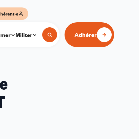
hérent·e
Adhérer
rmer
Militer
de
T