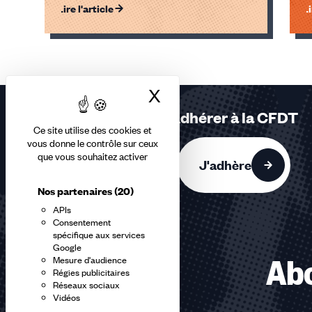
Lire l'article
Li
Éléments
1,
2,
X
Masquer le bandea
3
sur
Adhérer à la CFDT
3
Ce site utilise des cookies et
accessibles
vous donne le contrôle sur ceux
que vous souhaitez activer
J'adhère
Nos partenaires
(20)
APIs
Consentement
spécifique aux services
Google
Abo
Mesure d'audience
Régies publicitaires
Réseaux sociaux
Vidéos