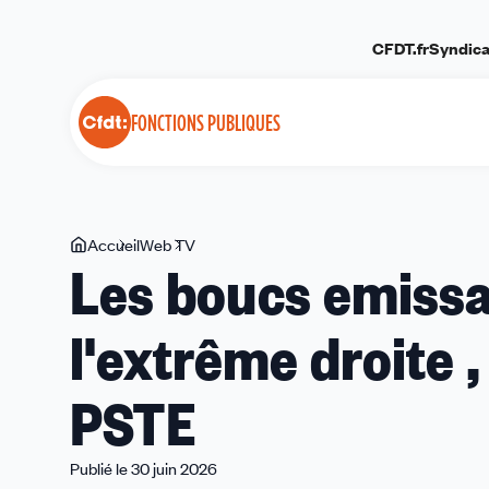
Panneau de gestion des cookies
CFDT.fr
Syndica
FONCTIONS PUBLIQUES
Vous
Accueil
Web TV
Les
Les boucs emissai
êtes
boucs
ici
emissaires,
l'extrême droite 
arme
favorite
de
PSTE
l'extrême
droite
,
Publié le 30 juin 2026