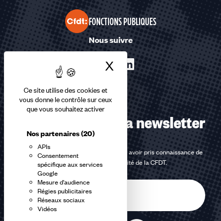
FONCTIONS PUBLIQUES
Nous suivre
X
Masquer le bandea
Ce site utilise des cookies et
vous donne le contrôle sur ceux
que vous souhaitez activer
Abonnez-vous à la newsletter
Nos partenaires
(20)
APIs
En m'inscrivant à la newsletter, j'affirme avoir pris connaissance de
Consentement
la
politique de confidentialité de la CFDT
.
spécifique aux services
Google
Mesure d'audience
E-
Régies publicitaires
mail
Réseaux sociaux
Vidéos