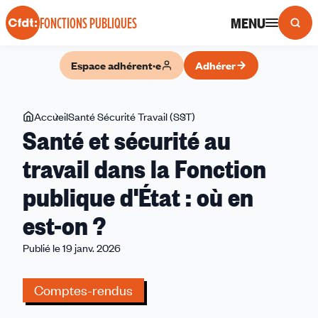
Panneau de gestion des cookies
MENU
FONCTIONS PUBLIQUES
Espace adhérent·e
Adhérer
Vous
Accueil
Santé Sécurité Travail (SST)
Santé
Santé et sécurité au
êtes
et
ici
sécurité
travail dans la Fonction
au
publique d'État : où en
travail
dans
est-on ?
la
Fonction
Publié le 19 janv. 2026
publique
d'État
Comptes-rendus
:
où