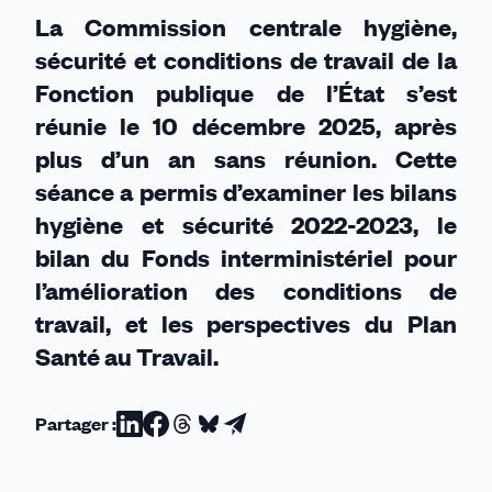
en
La Commission centrale hygiène,
est-
sécurité et conditions de travail de la
on
Fonction publique de l’État s’est
?
réunie le 10 décembre 2025, après
plus d’un an sans réunion. Cette
séance a permis d’examiner les bilans
hygiène et sécurité 2022-2023, le
bilan du Fonds interministériel pour
l’amélioration des conditions de
travail, et les perspectives du Plan
Santé au Travail.
Partager :
Partager
Partager
Partager
Partager
Partager
sur
sur
sur
sur
par