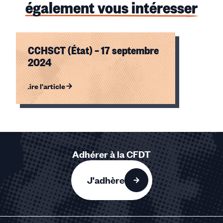
également vous intéresser
CCHSCT (État) – 17 septembre
2024
Lire l'article
Élément
1
sur
1
Adhérer à la CFDT
accessible
J'adhère