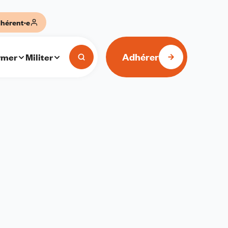
hérent·e
Adhérer
rmer
Militer