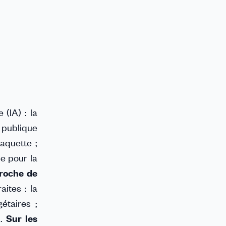
 (IA) : la
 publique
raquette ;
e pour la
roche de
aites : la
étaires ;
l.
Sur les