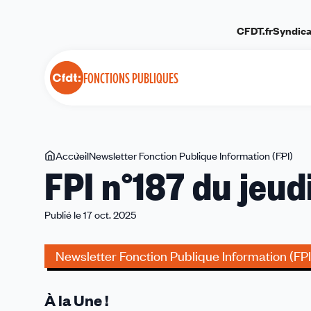
Panneau de gestion des cookies
CFDT.fr
Syndica
FONCTIONS PUBLIQUES
Vous
Accueil
Newsletter Fonction Publique Information (FPI)
FPI
FPI n°187 du jeud
êtes
n°1
ici
du
jeud
Publié le 17 oct. 2025
16
oct
Newsletter Fonction Publique Information (FPI
202
À la Une !