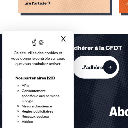
Lire l'article
Li
Éléments
1,
2,
X
Masquer le bandea
3
sur
Adhérer à la CFDT
3
Ce site utilise des cookies et
accessibles
vous donne le contrôle sur ceux
que vous souhaitez activer
J'adhère
Nos partenaires
(20)
APIs
Consentement
spécifique aux services
Google
Abo
Mesure d'audience
Régies publicitaires
Réseaux sociaux
Vidéos