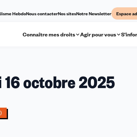
lisme Hebdo
Nous contacter
Nos sites
Notre Newsletter
Espace ad
Connaître mes droits
Agir pour vous
S'info
i 16 octobre 2025
87
i
obre
)
5