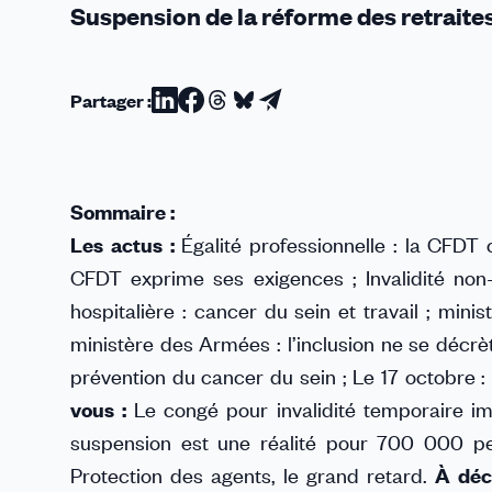
Suspension de la réforme des retraites 
Partager :
Partager
Partager
Partager
Partager
Partager
sur
sur
sur
sur
par
Linkedin
Facebook
Threads
Bluesky
email
Sommaire :
Les actus :
Égalité professionnelle : la CFDT ch
CFDT exprime ses exigences ; Invalidité non-
hospitalière : cancer du sein et travail ; mini
ministère des Armées : l’inclusion ne se décr
prévention du cancer du sein ; Le 17 octobre :
vous :
Le congé pour invalidité temporaire im
suspension est une réalité pour 700 000 p
Protection des agents, le grand retard.
À déc