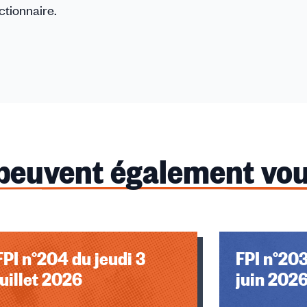
ctionnaire.
 peuvent également vou
FPI n°204 du jeudi 3
FPI n°203
juillet 2026
juin 202