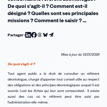
De quoi s'agit-il ? Comment est-il
désigné ? Quelles sont ses principales
missions ? Comment le saisir ? …
Partager :
Partager
Partager
Partager
Partager
Partager
sur
sur
sur
sur
par
Linkedin
Facebook
Threads
Bluesky
email
Mise à jour du 13/01/2026
De quoi s’agit-il ?
Tout agent public a le droit de consulter un référent
déontologue, chargé d’apporter tout conseil utile au respect
des obligations et des principes déontologiques auquel il est
soumis (
voir les fiches qui leur sont consacrées
). Il existe
aussi des cas où le référent peut être saisi par
l’administration elle-même.