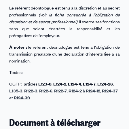
Le référent déontologue est tenu à la discrétion et au secret
professionnels
(voir la fiche consacrée à l’obligation de
discrétion et de secret professionnel)
. Il exerce ses fonctions
sans que soient écartées la responsabilité et les
prérogatives de l’employeur.
À noter :
le référent déontologue est tenu à l'obligation de
transmission préalable d'une déclaration d'intérêts liée à sa
nomination.
Textes :
CGFP : articles
L123-8
,
L124-2
,
L124-4
,
L124-7
,
L124-26
,
L135-3
,
R122-3
,
R122-6
,
R122-7
,
R124-2 à R124-12
,
R124-37
et
R124-39
.
Document à télécharger