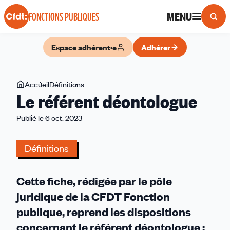
Panneau de gestion des cookies
MENU
FONCTIONS PUBLIQUES
Espace adhérent·e
Adhérer
Vous
Accueil
Définitions
Le
Le référent déontologue
êtes
référent
ici
déontologue
Publié le 6 oct. 2023
Définitions
Cette fiche, rédigée par le pôle
juridique de la CFDT Fonction
publique, reprend les dispositions
concernant le référent déontologue :