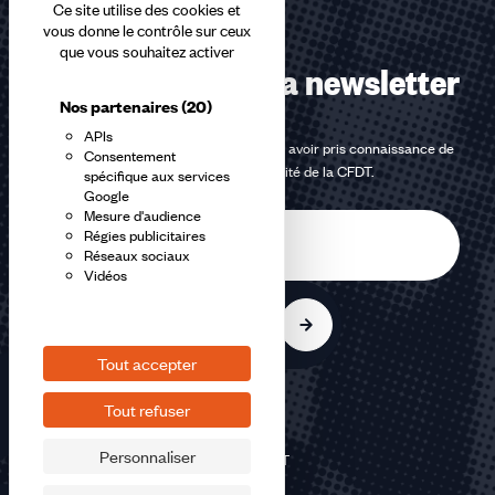
Ce site utilise des cookies et
vous donne le contrôle sur ceux
que vous souhaitez activer
Abonnez-vous à la newsletter
Nos partenaires
(20)
APIs
En m'inscrivant à la newsletter, j'affirme avoir pris connaissance de
Consentement
la
politique de confidentialité de la CFDT
.
spécifique aux services
Google
Mesure d'audience
E-
Régies publicitaires
mail
Réseaux sociaux
Vidéos
S'inscrire
Tout accepter
Tout refuser
Personnaliser
©2026 CFDT
Plan du site