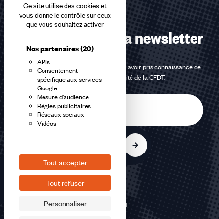
Ce site utilise des cookies et
vous donne le contrôle sur ceux
que vous souhaitez activer
Abonnez-vous à la newsletter
Nos partenaires
(20)
APIs
En m'inscrivant à la newsletter, j'affirme avoir pris connaissance de
Consentement
la
politique de confidentialité de la CFDT
.
spécifique aux services
Google
Mesure d'audience
E-
Régies publicitaires
mail
Réseaux sociaux
Vidéos
S'inscrire
Tout accepter
Tout refuser
Personnaliser
©2026 CFDT
Plan du site