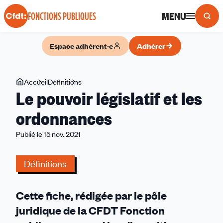
Panneau de gestion des cookies
MENU
FONCTIONS PUBLIQUES
Espace adhérent·e
Adhérer
Vous
Accueil
Définitions
Le
Le pouvoir législatif et les
êtes
pouvoir
ici
législatif
ordonnances
et
Publié le 15 nov. 2021
les
ordonnances
Définitions
Cette fiche, rédigée par le pôle
juridique de la CFDT Fonction