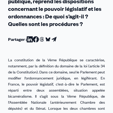
publique, reprend les dispositions
concernant le pouvoir législatif et les
ordonnances : De quoi s’agit-il ?
Quelles sont les procédures ?
Partager :
Partager
Partager
Partager
Partager
Partager
sur
sur
sur
sur
par
Linkedin
Facebook
Threads
Bluesky
email
La constitution de la Vème République se caractérise,
notamment, par la définition du domaine de la loi (article 34
de la Constitution). Dans ce domaine, seul le Parlement peut
modifier l’ordonnancement juridique, en légiférant. En
France, le pouvoir législatif, c’est-à-dire le Parlement, est
réparti entre deux assemblées, situation appelée
bicaméralisme. Il s’agit sous la Vème République, de
l’Assemblée Nationale (antérieurement Chambre des
députés) et du Sénat. Lorsque les deux chambres sont